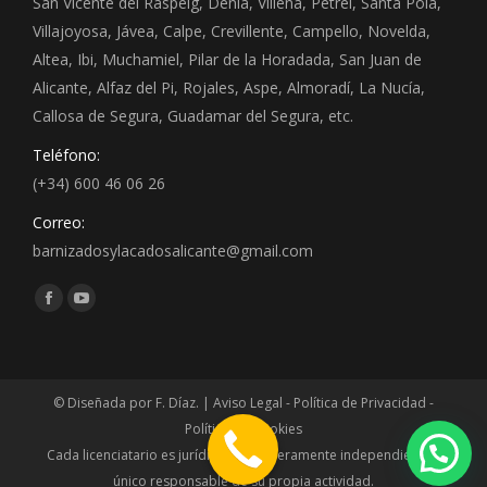
San Vicente del Raspeig, Denia, Villena, Petrel, Santa Pola,
Villajoyosa, Jávea, Calpe, Crevillente, Campello, Novelda,
Altea, Ibi, Muchamiel, Pilar de la Horadada, San Juan de
Alicante, Alfaz del Pi, Rojales, Aspe, Almoradí, La Nucía,
Callosa de Segura, Guadamar del Segura, etc.
Teléfono:
(+34) 600 46 06 26
Correo:
barnizadosylacadosalicante@gmail.com
Encuéntranos en:
Facebook
YouTube
© Diseñada por F. Díaz. |
Aviso Legal - Política de Privacidad -
Política de Cookies
Cada licenciatario es jurídica y financieramente independiente y
único responsable de su propia actividad.