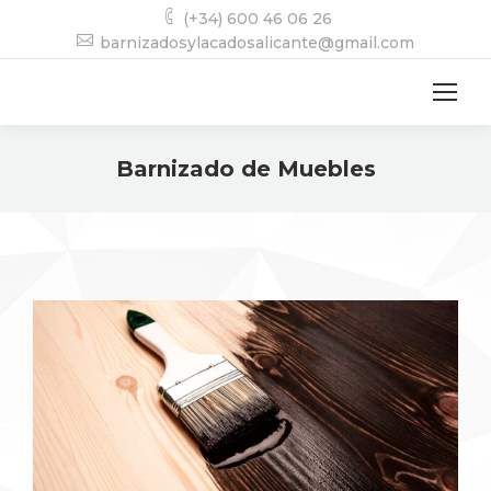
(+34) 600 46 06 26
barnizadosylacadosalicante@gmail.com
Barnizado de Muebles
Estás aquí: